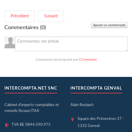
Précédent
Suivant
Ajouter un commentaire
Commentaires (
0
)
Comments est propulsé par
CComment
INTERCOMPTA.NET SNC
INTERCOMPTA GENVAL
Cabinet d'experts-comptables et
Alain Rosbach
conseils fiscaux ITAA
Square des Primevères 37 -
TVA BE 0844.590.975
1332 Genval