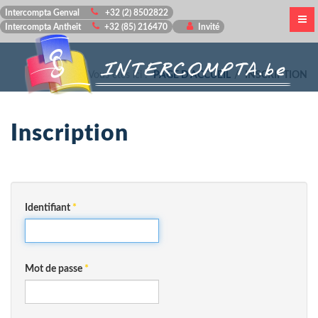
Intercompta Genval
+32 (2) 8502822
Intercompta Antheit
+32 (85) 216470
Invité
Vous êtes ici :
PAGE D'ACCUEIL
INSCRIPTION
Inscription
Identifiant
*
Mot de passe
*