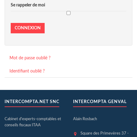
Se rappeler de moi
CONNEXION
Mot de passe oublié ?
Identifiant oublié ?
INTERCOMPTA.NET SNC
INTERCOMPTA GENVAL
Cabinet d'experts-comptables et
Alain Rosbach
conseils fiscaux ITAA
Square des Primevères 37 -