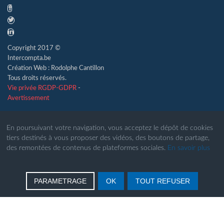
Copyright 2017 ©
Intercompta.be
Création Web : Rodolphe Cantillon
Tous droits réservés.
Vie privée RGDP-GDPR
-
Avertissement
En poursuivant votre navigation, vous acceptez le dépôt de cookies
tiers destinés à vous proposer des vidéos, des boutons de partage,
des remontées de contenus de plateformes sociales.
En savoir plus
PARAMETRAGE
OK
TOUT REFUSER