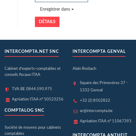
Enregistrer dans
DÉTAILS
INTERCOMPTA.NET SNC
INTERCOMPTA GENVAL
Cabinet d'experts-comptables et
Alain Rosbach
conseils fiscaux ITAA
Square des Primevères 37 -
TVA BE 0844.590.975
1332 Genval
Agréation ITAA n° 50523256
+32 (2) 8502822
COMPTALOG SNC
ar@intercompta.be
Agréation ITAA n° 11067393
Société de moyens pour cabinets
comptables
INTERCOMPTA ANTHEIT