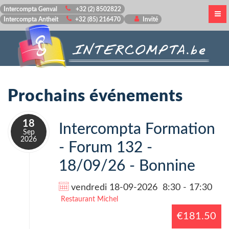
Intercompta Genval
+32 (2) 8502822
Intercompta Antheit
+32 (85) 216470
Invité
Prochains événements
18
Intercompta Formation
Sep
2026
- Forum 132 -
18/09/26 - Bonnine
vendredi 18-09-2026
8:30
-
17:30
Restaurant Michel
€181.50