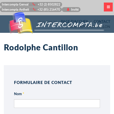
Intercompta Genval
+32 (2) 8502822
Intercompta Antheit
+32 (85) 216470
Invité
Vous êtes ici :
PAGE D'ACCUEIL
CONTACT
RODOLPHE CANTILLON
Rodolphe Cantillon
FORMULAIRE DE CONTACT
Nom
*