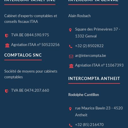
INTERCOMPTA.NET SNC
INTERCOMPTA GENVAL
Cabinet d'experts-comptables et
Alain Rosbach
conseils fiscaux ITAA
Square des Primevères 37 -
TVA BE 0844.590.975
1332 Genval
Agréation ITAA n° 50523256
+32 (2) 8502822
COMPTALOG SNC
ar@intercompta.be
Agréation ITAA n° 11067393
Société de moyens pour cabinets
comptables
INTERCOMPTA ANTHEIT
TVA BE 0474.207.660
Rodolphe Cantillon
rue Maurice Bawin 23 - 4520
Antheit
+32 (85) 216470