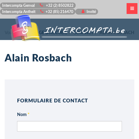
Intercompta Genval
+32 (2) 8502822
Intercompta Antheit
+32 (85) 216470
Invité
Vous êtes ici :
PAGE D'ACCUEIL
CONTACT
ALAIN ROSBACH
Alain Rosbach
FORMULAIRE DE CONTACT
Nom
*