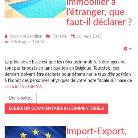
immobilier à
l’étranger, que
faut-il déclarer ?
Rodolphe Cantillon
Fiscalité
18 mars 2017
Affichages : 12646
Emp
Le principe de base est que les revenus immobiliers étrangers ne
sont pas imposés en tant que tels en Belgique. Toutefois, ces
derniers doivent être déclarés pour déterminer le taux d’imposition
à l’impôt des personnes physiques de votre note fiscale sur base de
l’
article 155 CIR 92
.
Lire la suite...
ECRIRE UN COMMENTAIRE (0 COMMENTAIRES)
Import-Export,