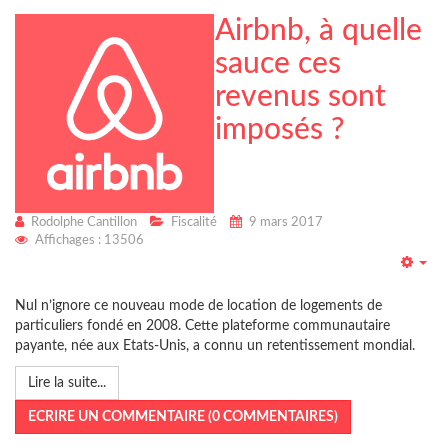
Airbnb, à quelle
sauce ces
revenus sont
imposés ?
Rodolphe Cantillon
Fiscalité
9 mars 2017
Affichages : 13506
Emp
Nul n’ignore ce nouveau mode de location de logements de
particuliers fondé en 2008. Cette plateforme communautaire
payante, née aux Etats-Unis, a connu un retentissement mondial.
Lire la suite...
ECRIRE UN COMMENTAIRE (0 COMMENTAIRES)