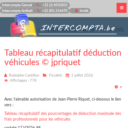
Intercompta Genval
+32 (2) 8502822
Intercompta Antheit
+32 (85) 216470
Invité
Vous êtes ici :
PAGE D'ACCUEIL
INFOS
ACTUALITÉS
Tableau récapitulatif déduction
véhicules © jpriquet
Rodolphe Cantillon
Fiscalité
1 juillet 2026
Affichages : 778
Emp
Avec l'aimable autorisation de Jean-Pierre Riquet, ci-dessous le lien
vers :
Tableau récapitulatif des pourcentages de déduction maximale des
frais professionnels pour les véhicules