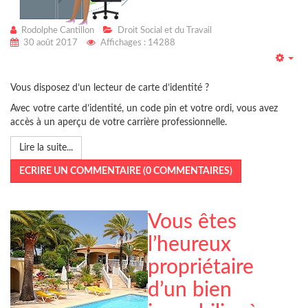
Rodolphe Cantillon
Droit Social et du Travail
30 août 2017
Affichages : 14288
Emp
Vous disposez d’un lecteur de carte d’identité ?
Avec votre carte d’identité, un code pin et votre ordi, vous avez
accès à un aperçu de votre carrière professionnelle.
Lire la suite...
ECRIRE UN COMMENTAIRE (0 COMMENTAIRES)
Vous êtes
l’heureux
propriétaire
d’un bien