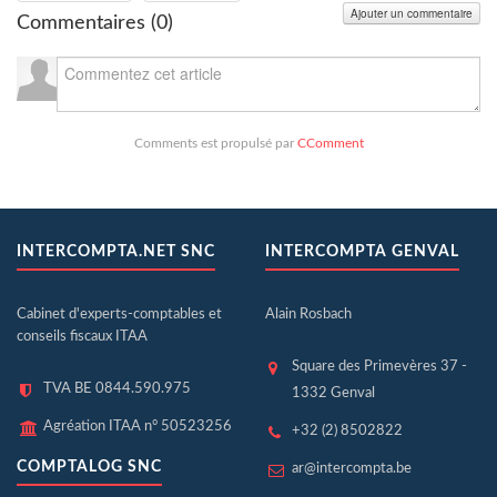
Ajouter un commentaire
Commentaires (
0
)
Comments est propulsé par
CComment
INTERCOMPTA.NET SNC
INTERCOMPTA GENVAL
Cabinet d'experts-comptables et
Alain Rosbach
conseils fiscaux ITAA
Square des Primevères 37 -
TVA BE 0844.590.975
1332 Genval
Agréation ITAA n° 50523256
+32 (2) 8502822
COMPTALOG SNC
ar@intercompta.be