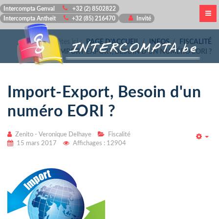
Intercompta Genval
+32 (2) 8502822
Intercompta Antheit
+32 (85) 216470
Invité
Vous êtes ici :
PAGE D'ACCUEIL
INFOS
FISCALITÉ
IMPORT-EXPORT, BESOIN D'UN NUMÉRO EORI ?
Import-Export, Besoin d'un
numéro EORI ?
Zenito - Veronique Delhaye
Fiscalité
Emp
15 mars 2017
Affichages : 12904