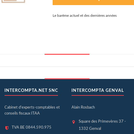
Le barême actuel et des dernières années
INTERCOMPTA.NET SNC
INTERCOMPTA GENVAL
Cabinet d'experts-comptables et
Alain Rosbach
conseils fiscaux ITAA
Square des Primevères 37 -
TVA BE 0844.590.975
1332 Genval