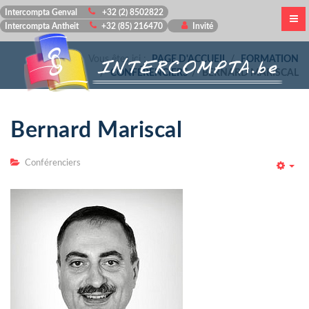
Intercompta Genval
+32 (2) 8502822
Intercompta Antheit
+32 (85) 216470
Invité
Vous êtes ici :
PAGE D'ACCUEIL
FORMATION
CONFÉRENCIERS
BERNARD MARISCAL
Bernard Mariscal
Conférenciers
Emp