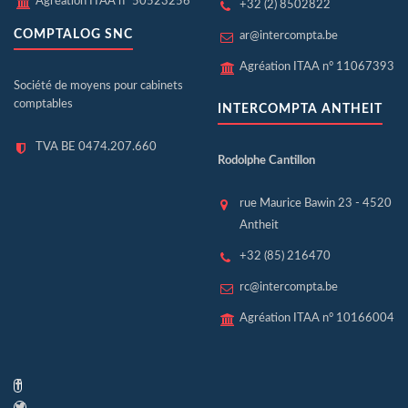
Agréation ITAA n° 50523256
+32 (2) 8502822
COMPTALOG SNC
ar@intercompta.be
Agréation ITAA n° 11067393
Société de moyens pour cabinets
comptables
INTERCOMPTA ANTHEIT
TVA BE 0474.207.660
Rodolphe Cantillon
rue Maurice Bawin 23 - 4520
Antheit
+32 (85) 216470
rc@intercompta.be
Agréation ITAA n° 10166004