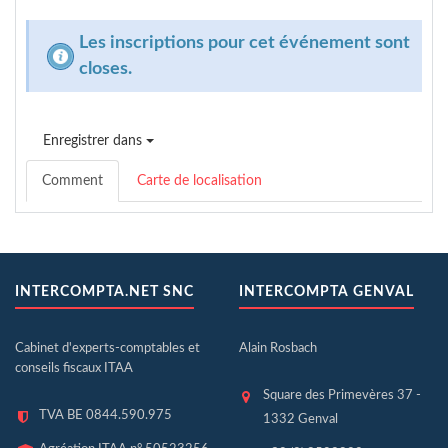
Les inscriptions pour cet événement sont
closes.
Enregistrer dans
Comment
Carte de localisation
INTERCOMPTA.NET SNC
INTERCOMPTA GENVAL
Cabinet d'experts-comptables et
Alain Rosbach
conseils fiscaux ITAA
Square des Primevères 37 -
TVA BE 0844.590.975
1332 Genval