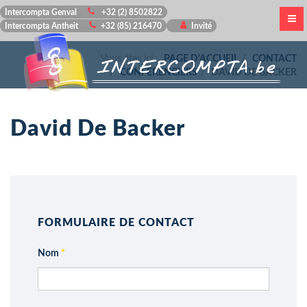
Intercompta Genval
+32 (2) 8502822
Intercompta Antheit
+32 (85) 216470
Invité
Vous êtes ici :
PAGE D'ACCUEIL
CONTACT
CONFÉRENCIERS
DAVID DE BACKER
David De Backer
FORMULAIRE DE CONTACT
Nom
*