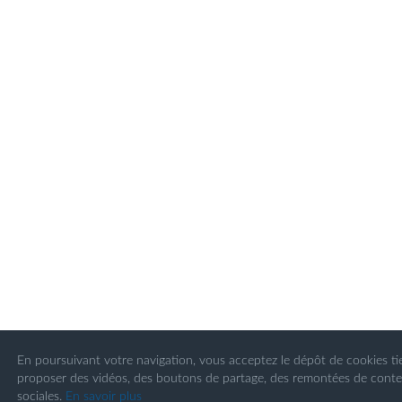
En poursuivant votre navigation, vous acceptez le dépôt de cookies ti
proposer des vidéos, des boutons de partage, des remontées de cont
sociales.
En savoir plus