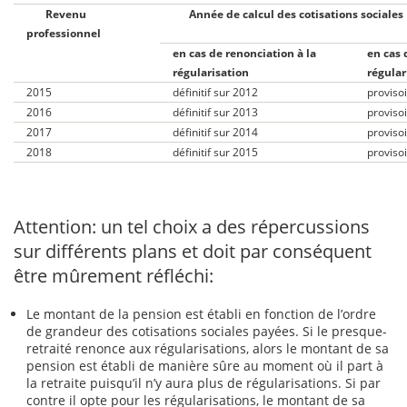
Revenu
Année de calcul des cotisations so
professionnel
en cas de renonciation à la
en cas 
régularisation
régular
2015
définitif sur 2012
provisoi
2016
définitif sur 2013
provisoi
2017
définitif sur 2014
provisoi
2018
définitif sur 2015
provisoi
Attention: un tel choix a des répercussions
sur différents plans et doit par conséquent
être mûrement réfléchi:
Le montant de la pension est établi en fonction de l’ordre
de grandeur des cotisations sociales payées. Si le presque-
retraité renonce aux régularisations, alors le montant de sa
pension est établi de manière sûre au moment où il part à
la retraite puisqu’il n’y aura plus de régularisations. Si par
contre il opte pour les régularisations, le montant de sa