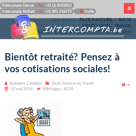
Intercompta Genval
+32 (2) 8502822
Intercompta Antheit
+32 (85) 216470
Invité
Vous êtes ici :
PAGE D'ACCUEIL
INFOS
DROIT SOCIAL - TRAVAIL
BIENTÔT RETRAITÉ? PENSEZ À VOS COTISATIONS SOCIALES!
Bientôt retraité? Pensez à
vos cotisations sociales!
Rodolphe Cantillon
Droit Social et du Travail
Emp
10 mai 2016
Affichages : 8238