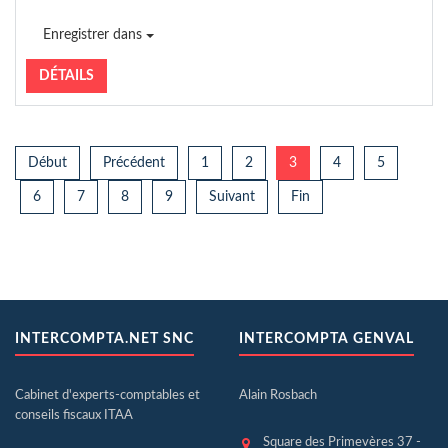
Enregistrer dans
DÉTAILS
Début
Précédent
1
2
3
4
5
6
7
8
9
Suivant
Fin
INTERCOMPTA.NET SNC
INTERCOMPTA GENVAL
Cabinet d'experts-comptables et
Alain Rosbach
conseils fiscaux ITAA
Square des Primevères 37 -