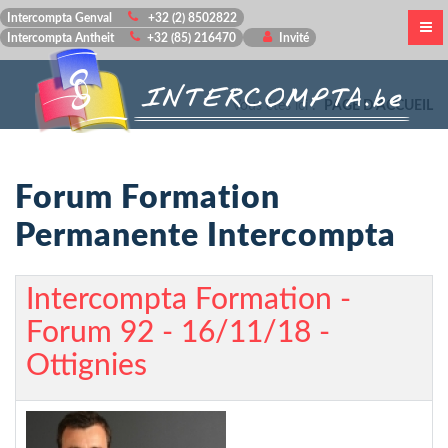
Intercompta Genval
+32 (2) 8502822
Intercompta Antheit
+32 (85) 216470
Invité
Vous êtes ici :
PAGE D'ACCUEIL
Forum Formation
Permanente Intercompta
Intercompta Formation -
Forum 92 - 16/11/18 -
Ottignies