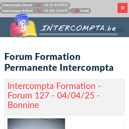
Intercompta Genval
+32 (2) 8502822
Intercompta Antheit
+32 (85) 216470
Invité
Vous êtes ici :
PAGE D'ACCUEIL
Forum Formation
Permanente Intercompta
Intercompta Formation -
Forum 127 - 04/04/25 -
Bonnine