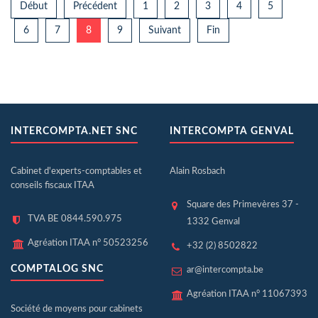
Début
Précédent
1
2
3
4
5
6
7
8
9
Suivant
Fin
INTERCOMPTA.NET SNC
INTERCOMPTA GENVAL
Cabinet d'experts-comptables et
Alain Rosbach
conseils fiscaux ITAA
Square des Primevères 37 -
TVA BE 0844.590.975
1332 Genval
Agréation ITAA n° 50523256
+32 (2) 8502822
COMPTALOG SNC
ar@intercompta.be
Agréation ITAA n° 11067393
Société de moyens pour cabinets