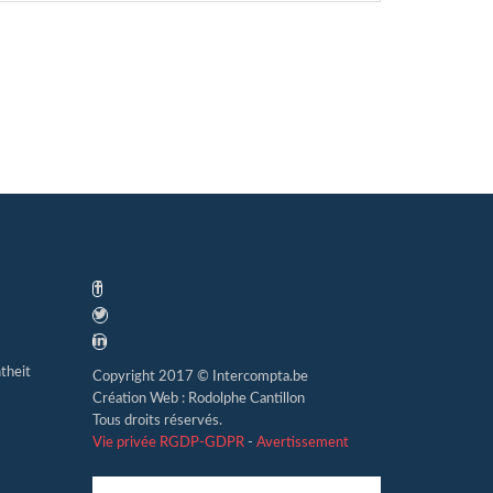
theit
Copyright 2017 © Intercompta.be
Création Web : Rodolphe Cantillon
Tous droits réservés.
Vie privée RGDP-GDPR
-
Avertissement