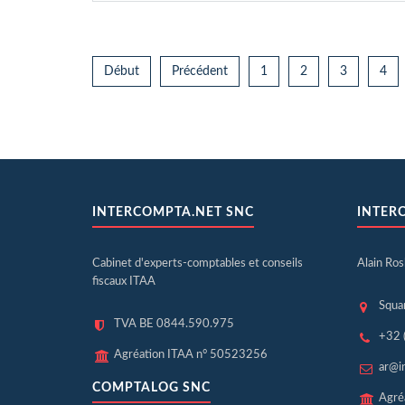
Début
Précédent
1
2
3
4
INTERCOMPTA.NET SNC
INTER
Cabinet d'experts-comptables et conseils
Alain Ro
fiscaux ITAA
Squa
TVA BE 0844.590.975
+32 
Agréation ITAA n° 50523256
ar@i
COMPTALOG SNC
Agré