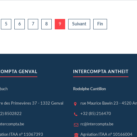
5
6
7
8
9
Suivant
Fin
COMPTA GENVAL
INTERCOMPTA ANTHEIT
sbach
Rodolphe Cantillon
re des Primevères 37 - 1332 Genval
rue Maurice Bawin 23 - 4520 An
(2) 8502822
+32 (85) 216470
ntercompta.be
rc@intercompta.be
ation ITAA n° 11067393
Agréation ITAA n° 10166004