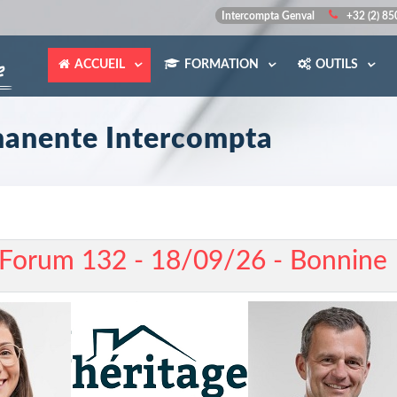
Intercompta Genval
+32 (2) 8
ACCUEIL
FORMATION
OUTILS
anente Intercompta
 Forum 132 - 18/09/26 - Bonnine