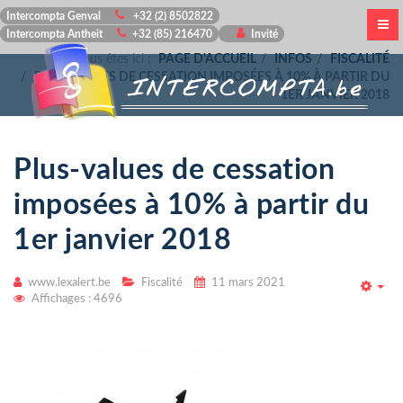
Intercompta Genval
+32 (2) 8502822
Intercompta Antheit
+32 (85) 216470
Invité
Vous êtes ici :
PAGE D'ACCUEIL
INFOS
FISCALITÉ
PLUS-VALUES DE CESSATION IMPOSÉES À 10% À PARTIR DU
1ER JANVIER 2018
Plus-values de cessation
imposées à 10% à partir du
1er janvier 2018
www.lexalert.be
Fiscalité
11 mars 2021
Emp
Affichages : 4696