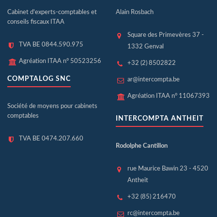
Cabinet d'experts-comptables et
Alain Rosbach
conseils fiscaux ITAA
Square des Primevères 37 -
TVA BE 0844.590.975
1332 Genval
Agréation ITAA n° 50523256
+32 (2) 8502822
COMPTALOG SNC
ar@intercompta.be
Agréation ITAA n° 11067393
Société de moyens pour cabinets
comptables
INTERCOMPTA ANTHEIT
TVA BE 0474.207.660
Rodolphe Cantillon
rue Maurice Bawin 23 - 4520
Antheit
+32 (85) 216470
rc@intercompta.be